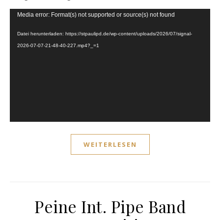
Video-
Media error: Format(s) not supported or source(s) not found
Player
Datei herunterladen: https://stpaulipd.de/wp-content/uploads/2026/07/signal-
2026-07-07-21-48-40-227.mp4?_=1
WEITERLESEN
Peine Int. Pipe Band