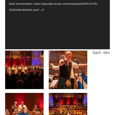
Datei herunterladen: https://stpaulipd.de/wp-content/uploads/2025/11/VID-
20251108-WA0001.mp4?_=2
Nach den