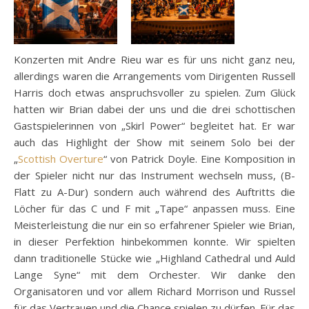
Konzerten mit Andre Rieu war es für uns nicht ganz neu,
allerdings waren die Arrangements vom Dirigenten Russell
Harris doch etwas anspruchsvoller zu spielen. Zum Glück
hatten wir Brian dabei der uns und die drei schottischen
Gastspielerinnen von „Skirl Power“ begleitet hat. Er war
auch das Highlight der Show mit seinem Solo bei der
„
Scottish Overture
“ von Patrick Doyle. Eine Komposition in
der Spieler nicht nur das Instrument wechseln muss, (B-
Flatt zu A-Dur) sondern auch während des Auftritts die
Löcher für das C und F mit „Tape“ anpassen muss. Eine
Meisterleistung die nur ein so erfahrener Spieler wie Brian,
in dieser Perfektion hinbekommen konnte. Wir spielten
dann traditionelle Stücke wie „Highland Cathedral und Auld
Lange Syne“ mit dem Orchester. Wir danke den
Organisatoren und vor allem Richard Morrison und Russel
für das Vertrauen und die Chance spielen zu dürfen. Für das